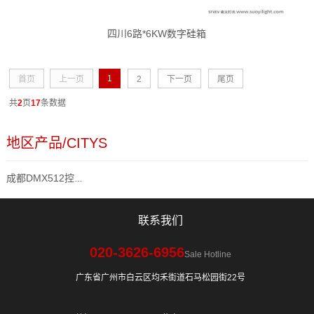
四川6路*6KW数字硅箱
1
首页
上一页
2
下一页
尾页
共
2
页
17
条数据
地区产品/CITYS
成都DMX512控台系列
联系我们
020-3626-6956
Sale Hotline
广东省广州市白云区均禾街道石马松园街22号