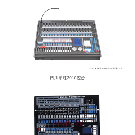
四川珍珠2010控台