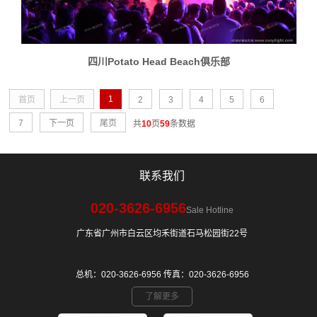
四川Potato Head Beach俱乐部
1
首页
上一页
2
3
4
5
6
7
下一页
尾页
共
10
页
59
条数据
联系我们
020-3626-6956
Sale Hotline
广东省广州市白云区均禾街道石马松园街22号
总机：020-3626-6956 传真：020-3626-6956
了解更多