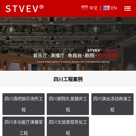
中文
EN
四川工程案例
四川酒吧娱乐场所工
四川剧院礼堂婚庆工
四川演出活动商演工
程
程
程
四川多功能厅演播室
四川文旅景观亮化工
工程
程