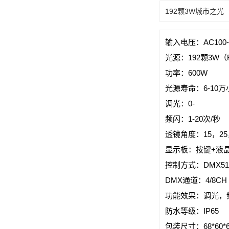
192颗3W城市之光
输入电压：AC100-24
光源：192颗3W（R:4
功率：600W
光源寿命：6-10万
调光：0-
频闪：1-20次/秒
透镜角度：15，25
显示板：按键+液
控制方式：DMX5
DMX通道：4/8CH
功能效果：调光，
防水等级：IP65
包装尺寸：68*60