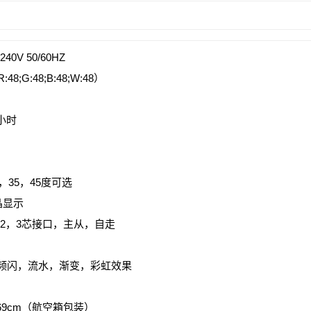
0V 50/60HZ
8;G:48;B:48;W:48）
小时
，35，45度可选
晶显示
12，3芯接口，主从，自走
频闪，流水，渐变，彩虹效果
*69cm（航空箱包装）