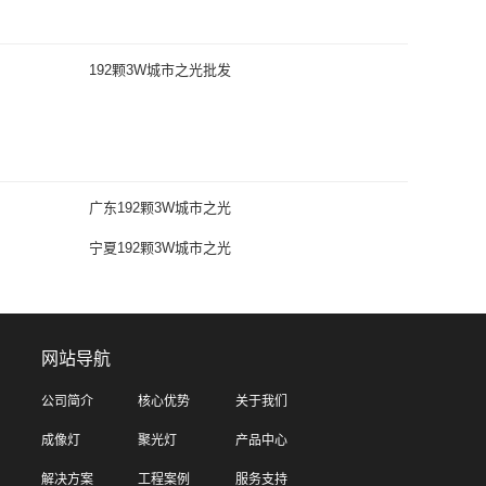
192颗3W城市之光批发
广东192颗3W城市之光
宁夏192颗3W城市之光
网站导航
公司简介
核心优势
关于我们
成像灯
聚光灯
产品中心
解决方案
工程案例
服务支持