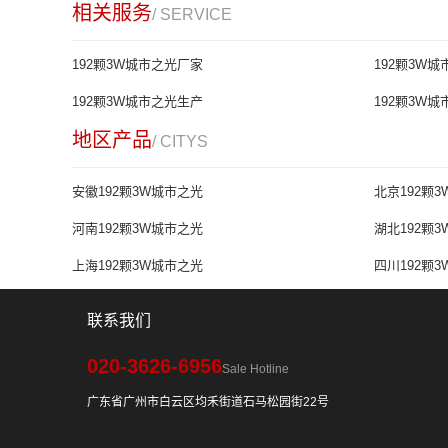
相关服务
/ SERVICE
192颗3W城市之光厂家
192颗3W
192颗3W城市之光生产
192颗3W
地区产品
/ CITYS
安徽192颗3W城市之光
北京192颗
河南192颗3W城市之光
湖北192颗
上海192颗3W城市之光
四川192颗
联系我们
020-3626-6956
Sale Hotline
广东省广州市白云区均禾街道石马松园街22号