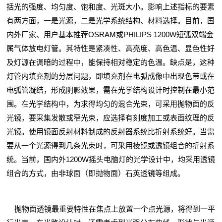
括光的强度、均匀度、饱和度、光斑大小。影响上述指标的要素
有两方面，一是光源，二是光学系统结构、材料选择。目前，国
内外厂家、用户基本推荐OSRAM或PHILIPS 1200W短弧双端金
属气体放电灯管。其特性是紧凑性、高亮度、高色温、显色性好
及灯源在调暗的过程中，能保持相对稳定的色温。缺点是，这种
灯管内填充剂的分层问题，即填充剂在电弧成像中出现色带或在
电弧管凝结，形成阴影效果，需在光学结构设计时控制在最小范
围。在光学结构中，为求得均匀的混合光束，可采用抛物面的反
光镜，要采集发散或窄光束，应选择有刻度加工或表面纹理的反
光镜。使用镜面反射材料制成的反射器系统比折射系统好。当需
要从一个光源得到几条光束时，可采用棱镜或透镜组合的折射系
统。当前，国内外1200W摇头电脑灯的光学设计中，均采用透镜
组合的方式，由非球面（即抛物面）石英透镜等组成。
抛物面透镜最重要特性在焦点上放置一个点光源，将得到一平